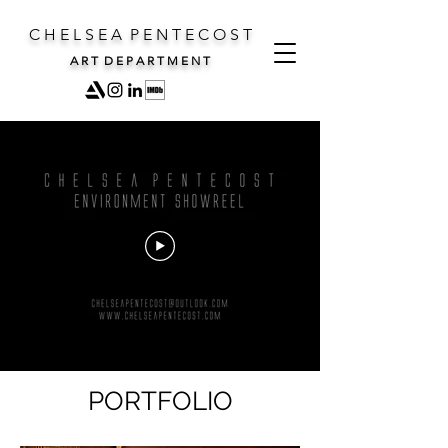
C H E L S E A P E N T E C O S T
A R T D E P A R T M E N T
PORTFOLIO